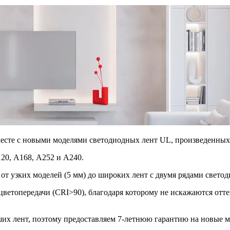
месте с новыми моделями светодиодных лент UL, произведенных
20, А168, А252 и А240.
т узких моделей (5 мм) до широких лент с двумя рядами светоди
ветопередачи (CRI>90), благодаря которому не искажаются отт
ших лент, поэтому предоставляем 7-летнюю гарантию на новые 